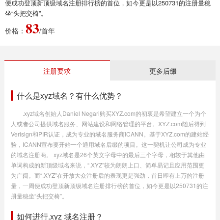
便成功登顶新顶级域名注册排行榜的首位，如今更是以250731的注册量稳
坐“头把交椅”。
83
价格：
/首年
注册要求
更多后缀
什么是xyz域名？有什么优势？
.xyz域名创始人Daniel Negari购买XYZ.com的初衷是希望建立一个为个
人或者公司提供域名服务、网站建设和网络管理的平台。XYZ.com随后得到
Verisign和PIR认证，成为专业的域名服务商ICANN。基于XYZ.com的建站经
验，ICANN宣布要开始一个通用域名后缀的项目。这一契机让公司成为专业
的域名注册商。 xyz域名是26个英文字母中的最后三个字母，相较于其他由
单词构成的新顶级域名来说，“.XYZ”较为朗朗上口、简单易记且应用范围更
为广阔。而“.XYZ”在开放大众注册后的表现更是强劲，首日即有上万的注册
量，一周便成功登顶新顶级域名注册排行榜的首位，如今更是以250731的注
册量稳坐“头把交椅”。
如何进行.xyz 域名注册？