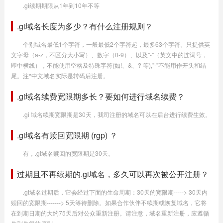
.gi续期期限从1年到10年不等
.gi域名长度为多少？有什么注册规则？
个别域名最低1个字符，一般最低2个字符起，最多63个字符。只提供英
文字母（a-z，不区分大小写）、数字（0-9）、以及"-"（英文中的连词号，
即中横线），不能使用空格及特殊字符(如!、&、? 等),"-"不能用作开头和结
尾。注*中文域名实际是转码后注册。
.gi域名续费宽限期多长？要如何进行域名续费？
.gi 域名续期宽限期是30天，我司注册的域名可以在后台进行续费生效。
.gi域名有赎回宽限期 (rgp) ？
有，.gi域名赎回的宽限期是30天。
过期且不再续期的.gi域名，多久可以再次被公开注册？
.gi域名过期后，它会经过下面的生命周期：30天的宽限期-----> 30天内
赎回的宽限期-------> 5天等待删除。如果合作伙伴不续期或恢复域名，它将
在到期日期的大约75天后对公众重新注册。请注意，域名重新注册，应遵循