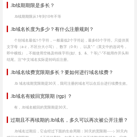
.lb续期期限是多长？
.lb续期期限从1年到10年不等
.lb域名长度为多少？有什么注册规则？
个别域名最低1个字符，一般最低2个字符起，最多63个字符。只提供英
文字母（a-z，不区分大小写）、数字（0-9）、以及"-"（英文中的连词号，
即中横线），不能使用空格及特殊字符(如!、$、&、? 等),"-"不能用作开头和
结尾。注*中文域名实际是转码后注册。
.lb域名续费宽限期多长？要如何进行域名续费？
.lb 域名续期宽限期是30天，我司注册的域名可以在后台进行续费生效。
.lb域名有赎回宽限期 (rgp) ？
有，.lb域名赎回的宽限期是30天。
过期且不再续期的.lb域名，多久可以再次被公开注册？
.lb域名过期后，它会经过下面的生命周期：30天的宽限期-----> 30天内