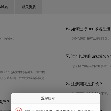
G域名
相关资质
6.
如何进行 .mu域名注册
LD）的域名。
通过我司注册可以即刻生效。
7.
谁可以注册 .mu域名
想了解.mu域名的注册要求
、以及"-"（英文中的连词号，即中横
能用作开头和结尾。注*中文域名实际是
8.
注册期限是多长？
注册期限从1年到10年不等。
温馨提示
续费？