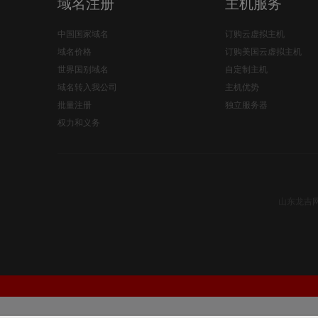
域名注册
主机服务
中国国家域名
订购云虚拟主机
域名价格
订购美国云虚拟主机
世界国别域名
自定制主机
域名转入我公司
主机优势
批量注册
独立服务器
权力和义务
山东龙吉网