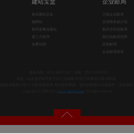
建站宝盒
企业邮局
购买建站宝盒
订购企业邮局
微网站
全球商务邮介绍
购买套餐送建站
购买空间送邮局
第三方程序
我们的邮局优势
免费试用
定制邮局
企业邮局登录
服务热线：0531-88611163 | 传真：0531-85999163
地址：山东省济南市历下区工业南路100号三庆枫润大厦A座8层
络技术有限公司 © 中国 版权所有 本站程序界面、源代码受相关法律保护，未经授
Copyright © 2000-2015
www.jnlongji.com
. All rights reserved