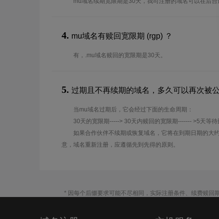
mu域名续期宽限期是30天，我司注册的域名可以在后
4.
mu域名有赎回宽限期 (rgp) ？
有，.mu域名赎回的宽限期是30天。
5.
过期且不再续期的域名，多久可以再次被
当mu域名过期后，它会经过下面的生命周期：
30天的宽限期-----> 30天内赎回的宽限期------- >5天等
如果合作伙伴不续期或恢复域名，它将在到期日期的大约
意，域名重新注册，应遵循先到先得的原则。
* 因每个后缀要求可能不尽相同，实际注册条件、续费赎回