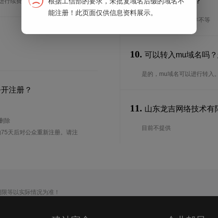
9.
续期期限是多长？
根据工信部的要求，未批复域名后缀的域名不
台进行续费生效。
能注册！此页面仅供信息资料展示。
续期期限从1年到10年不等
10.
可以转入mu域名吗
是的，mu域名可以进行转入
公开注册？
11.
山东龙吉网络技术有限
待删除
目前不提供
75天后对公众重新注册。请注
期限等以实际情况为准！