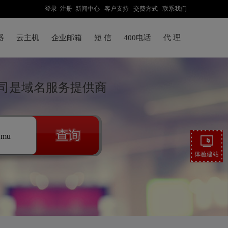
登录
注册
新闻中心
客户支持
交费方式
联系我们
器
云主机
企业邮箱
短 信
400电话
代 理
司是域名服务提供商
.mu
体验建站