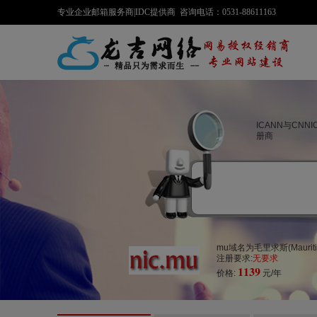
专业企业邮箱服务商|IDC提供商 咨询电话：0531-88611163
ICANN与CNN
册商
mu域名为毛里求斯(Mauri
注册要求:
无要求
1139
价格:
元/年