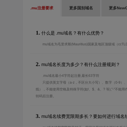
.mu注册要求
更多国别域名
更多New
1.
什么是 .mu域名？有什么优势？
mu域名为毛里求斯(Mauritius)国家及地区顶级域（ccT
2.
mu域名长度为多少？有什么注册规则？
.mu域名最小4字符起注册,最长63字符
只提供英文字母（a-z，不区分大小写）、数字（0-9）
线），不能使用空格及特殊字符(如!、$、&、? 等),"-"不
转码后注册。
3.
mu域名续费宽限期多长？要如何进行域名