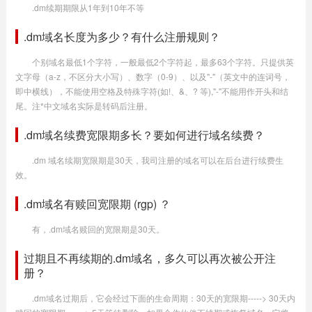
.dm续期期限从1年到10年不等
.dm域名长度为多少？有什么注册规则？
个别域名最低1个字符，一般最低2个字符起，最多63个字符。只提供英
文字母（a-z，不区分大小写）、数字（0-9）、以及"-"（英文中的连词号，
即中横线），不能使用空格及特殊字符(如!、&、? 等),"-"不能用作开头和结
尾。注*中文域名实际是转码后注册。
.dm域名续费宽限期多长？要如何进行域名续费？
.dm 域名续期宽限期是30天，我司注册的域名可以在后台进行续费生
效。
.dm域名有赎回宽限期 (rgp) ？
有，.dm域名赎回的宽限期是30天。
过期且不再续期的.dm域名，多久可以再次被公开注
册？
.dm域名过期后，它会经过下面的生命周期：30天的宽限期-----> 30天内