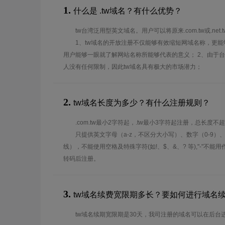
1.
什么是 .tw域名？有什么优势？
tw台湾泛用型英文域名。用户可以将原来.com.tw或.net.
1、tw域名的开放注册不仅能够有效缩短网域名称，更
用户能够一眼就了解网站名称所能够代表的意义； 2、由于
人没有任何限制，因此tw域名具有极大的市场潜力；
2.
tw域名长度为多少？有什么注册规则？
.com.tw最小2字符起，.tw最小3字符起注册，总长度不
只提供英文字母（a-z，不区分大小写）、数字（0-9）
线），不能使用空格及特殊字符(如!、$、&、? 等),"-"不
转码后注册。
3.
tw域名续费宽限期多长？要如何进行域名
tw域名续期宽限期是30天，我司注册的域名可以在后台