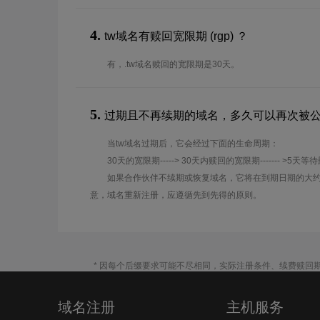
4.
tw域名有赎回宽限期 (rgp) ？
有，.tw域名赎回的宽限期是30天。
5.
过期且不再续期的域名，多久可以再次被
当tw域名过期后，它会经过下面的生命周期：
30天的宽限期-----> 30天内赎回的宽限期------- >5天等
如果合作伙伴不续期或恢复域名，它将在到期日期的大约
意，域名重新注册，应遵循先到先得的原则。
* 因每个后缀要求可能不尽相同，实际注册条件、续费赎回
域名注册
主机服务