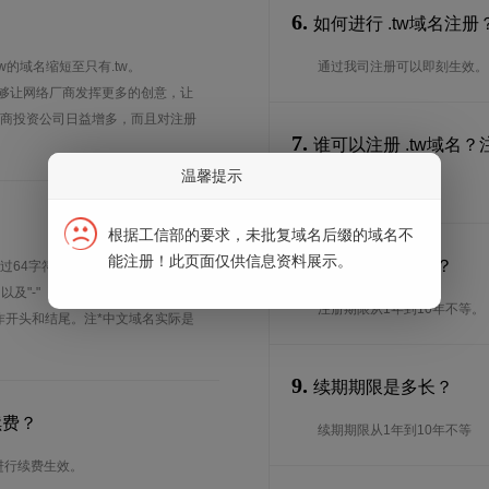
6.
如何进行 .tw域名注册
tw的域名缩短至只有.tw。
通过我司注册可以即刻生效。
能够让网络厂商发挥更多的创意，让
台商投资公司日益增多，而且对注册
7.
谁可以注册 .tw域名
温馨提示
特殊要求:
根据工信部的要求，未批复域名后缀的域名不
能注册！此页面仅供信息资料展示。
8.
注册期限是多长？
超过64字符
、以及"-"（英文中的连词号，即中横
注册期限从1年到10年不等。
能用作开头和结尾。注*中文域名实际是
9.
续期期限是多长？
续费？
续期期限从1年到10年不等
进行续费生效。