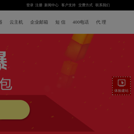
登录
注册
新闻中心
客户支持
交费方式
联系我们
器
云主机
企业邮箱
短 信
400电话
代 理
体验建站