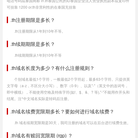
电话号码或泰国商标 in.th泰国公民的ID泰国企业法人营业执照副本或复印件
可挂靠 1200 or.th非营利性的在泰国无挂靠
.th注册期限是多长？
.th注册期限从1年到10年不等。
.th续期期限是多长？
.th续期期限从1年到10年不等
.th域名长度为多少？有什么注册规则？
个别域名最低1个字符，一般最低2个字符起，最多63个字符。只提供英
文字母（a-z，不区分大小写）、数字（0-9）、以及"-"（英文中的连词号，
即中横线），不能使用空格及特殊字符(如!、$、&、? 等),"-"不能用作开头和
结尾。注*中文域名实际是转码后注册。
.th域名续费宽限期多长？要如何进行域名续费？
.th 域名续期宽限期是30天，我司注册的域名可以在后台进行续费生效。
.th域名有赎回宽限期 (rgp) ？