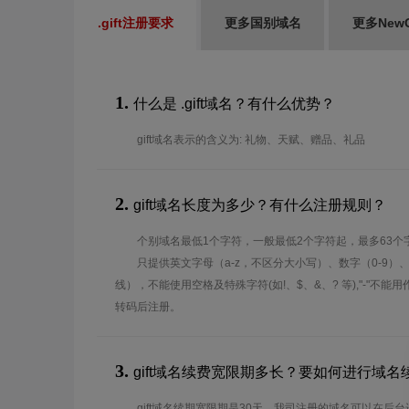
.gift注册要求
更多国别域名
更多New
1.
什么是 .gift域名？有什么优势？
gift域名表示的含义为: 礼物、天赋、赠品、礼品
2.
gift域名长度为多少？有什么注册规则？
个别域名最低1个字符，一般最低2个字符起，最多63个
只提供英文字母（a-z，不区分大小写）、数字（0-9）
线），不能使用空格及特殊字符(如!、$、&、? 等),"-"不
转码后注册。
3.
gift域名续费宽限期多长？要如何进行域名
gift域名续期宽限期是30天，我司注册的域名可以在后