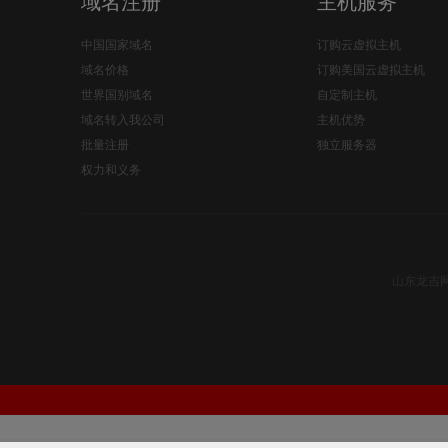
域名注册
主机服务
中国国家域名
订购云虚拟主机
域名价格
订购美国云虚拟主机
世界国别域名
自定制主机
域名转入我公司
主机优势
批量注册
独立服务器
权力和义务
山东龙吉网