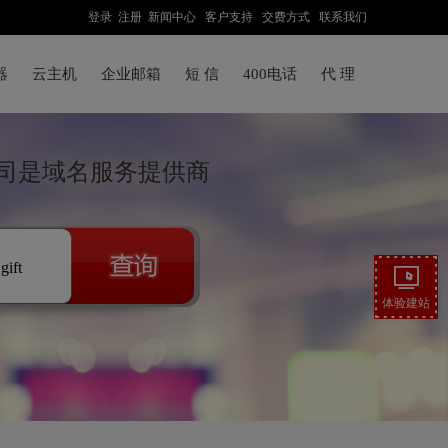
登录
注册
新闻中心
客户支持
交费方式
联系我们
器
云主机
企业邮箱
短 信
400电话
代 理
司是域名服务提供商
.gift
体验建站