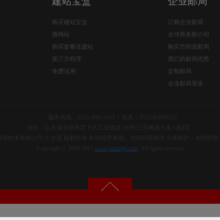
建站宝盒
企业邮局
购买建站宝盒
订购企业邮局
微网站
全球商务邮介绍
购买套餐送建站
购买空间送邮局
第三方程序
我们的邮局优势
免费试用
定制邮局
企业邮局登录
服务热线：0531-88611163 | 传真：0531-85999163
地址：山东省济南市历下区工业南路100号三庆枫润大厦A座8层
络技术有限公司 © 中国 版权所有 本站程序界面、源代码受相关法律保护，未经授
Copyright © 2000-2015
www.jnlongji.com
. All rights reserved