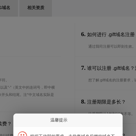
G域名
相关资质
6.
如何进行 .gift域名注
通过我司注册可以即刻生效。
7.
谁可以注册 .gift域
字符。
想了解.gift域名的注册要求
、以及"-"（英文中的连词号，即中横
能用作开头和结尾。注*中文域名实际是
8.
注册期限是多长？
注册期限从1年到10年不等。
温馨提示
续费？
9.
续期期限是多长？
台进行续费生效。