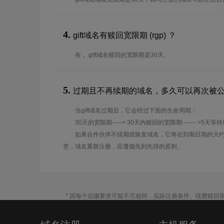
4.
gift域名有赎回宽限期 (rgp) ？
有，.gift域名赎回的宽限期是30天。
5.
过期且不再续期的域名，多久可以再次被
当gift域名过期后，它会经过下面的生命周期：
30天的宽限期-----> 30天内赎回的宽限期------- >5天等
如果合作伙伴不续期或恢复域名，它将在到期日期的大约
意，域名重新注册，应遵循先到先得的原则。
* 因每个后缀要求可能不尽相同，实际注册条件、续费赎回