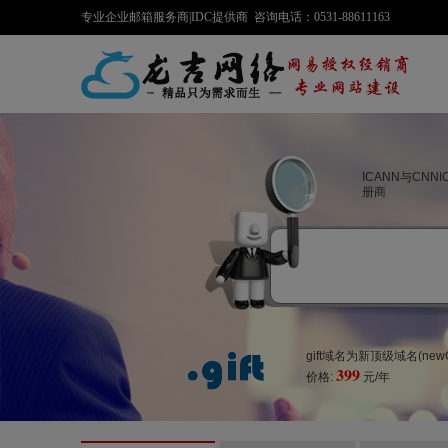
专业企业邮箱服务商|IDC提供商 咨询电话：0531-88611163
ICANN与CNN
册商
gift域名为新顶级域名(n
399
价格:
元/年