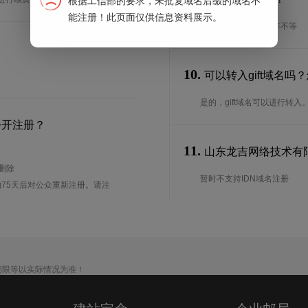
根据工信部的要求，未批复域名后缀的域名不
能注册！此页面仅供信息资料展示。
续期期限从1年到10年不等
10.
可以转入gift域名吗
是的，gift域名可以进行转
公开注册？
11.
山东龙吉网络技术有限公
待删除
暂时不支持IDN域名注册
75天后对公众重新注册。请注
期限等以实际情况为准！